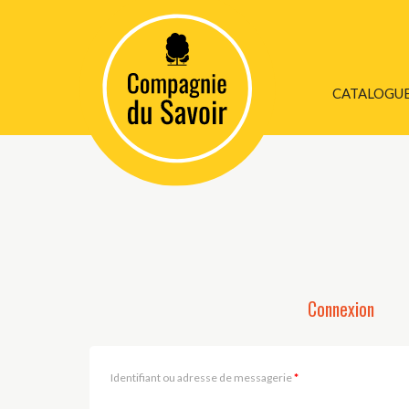
CATALOGU
BIEN ÊTRE / 
PERSONNEL
BIOGRAPHIE
COLLECTION 1
DOCUMENT / A
Connexion
ESPIONNAGE
ESSAIS / DOC
Identifiant ou adresse de messagerie
*
HISTOIRE