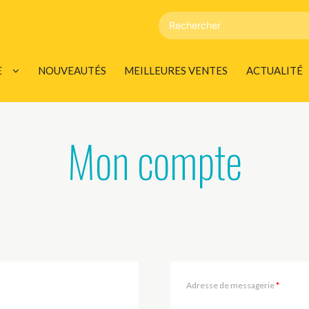
E
NOUVEAUTÉS
MEILLEURES VENTES
ACTUALITÉ
DÉVELOPPEMENT
LES INFOS
AGENDA
Mon compte
00 CITATIONS
DULTE / ÉROTIQUE
UMENT
Adresse de messagerie
*