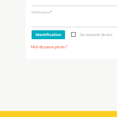
HISTOIRE / D
Mot de passe
*
HUMOUR
JEUNESSE
Identification
Se souvenir de moi
LITTÉRATURE /
Mot de passe perdu ?
LITTÉRATURE 
LITTÉRATURE 
LITTÉRATURE /
LITTÉRATURE 
MÉTHODE DE 
MÉTHODES DE