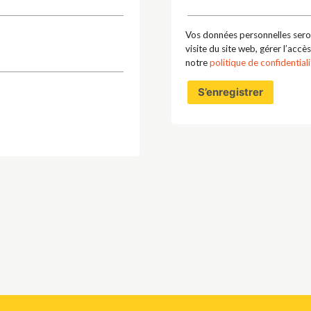
OCUMENT
Vos données personnelles sero
visite du site web, gérer l’acc
notre
politique de confidentiali
S’enregistrer
 CLASSIQUE
/ EROTIQUE
/ FANTASTIQUE
 JEUNESSE
FRANÇAISE CLASSIQUE
LANGUE
 LANGUES