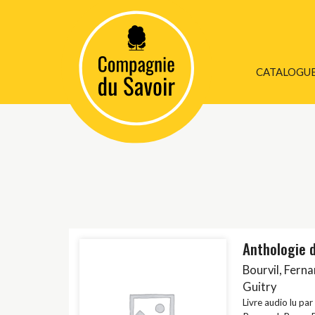
CATALOGU
BIEN ÊTRE / 
PERSONNEL
BIOGRAPHIE
COLLECTION 1
DOCUMENT / A
ESPIONNAGE
Anthologie 
Bourvil
,
Ferna
ESSAIS / DOC
Guitry
Livre audio lu par
HISTOIRE