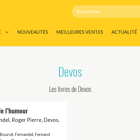
E
NOUVEAUTÉS
MEILLEURES VENTES
ACTUALITÉ
DÉVELOPPEMENT
LES INFOS
AGENDA
Devos
00 CITATIONS
Les livres de Devos
DULTE / ÉROTIQUE
de l’humour
ndel
,
Roger Pierre
,
Devos
,
UMENT
Bourvil
,
Fernandel
,
Fernand