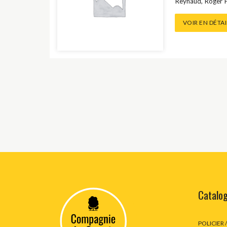
Reynaud
,
Roger P
HISTOIRE / D
VOIR EN DÉTAI
HUMOUR
JEUNESSE
LITTÉRATURE /
LITTÉRATURE 
LITTÉRATURE 
LITTÉRATURE /
LITTÉRATURE 
Catalo
MÉTHODE DE 
POLICIER 
MÉTHODES DE