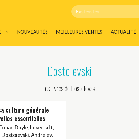
E
NOUVEAUTÉS
MEILLEURES VENTES
ACTUALITÉ
DÉVELOPPEMENT
LES INFOS
AGENDA
Dostoievski
00 CITATIONS
Les livres de Dostoievski
DULTE / ÉROTIQUE
sa culture générale
elles essentielles
UMENT
Conan Doyle
,
Lovecraft
,
,
Dostoievski
,
Andreiev
,