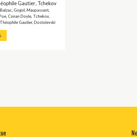
éophile Gautier
,
Tchekov
Balzac
,
Gogol
,
Maupassant
,
OCUMENT
Poe
,
Conan Doyle
,
Tchekov
,
Théophile Gautier
,
Dostoievski
L
 CLASSIQUE
/ EROTIQUE
/ FANTASTIQUE
 JEUNESSE
FRANÇAISE CLASSIQUE
LANGUE
gue
No
 LANGUES