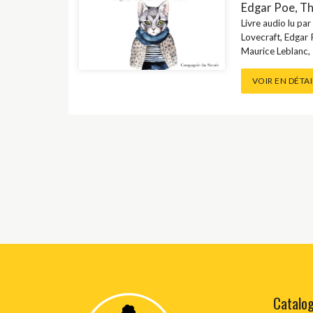
Edgar Poe
,
Th
Livre audio lu par
HISTOIRE / D
Lovecraft
,
Edgar 
Maurice Leblanc
,
HUMOUR
VOIR EN DÉTAI
JEUNESSE
LITTÉRATURE /
LITTÉRATURE 
LITTÉRATURE 
LITTÉRATURE /
LITTÉRATURE 
MÉTHODE DE 
Catalo
MÉTHODES DE